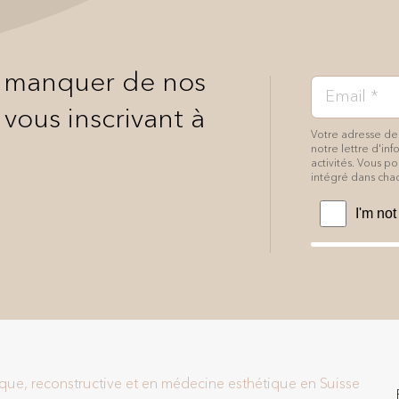
n manquer de nos
 vous inscrivant à
Votre adresse de
notre lettre d'in
activités. Vous 
intégré dans chac
tique, reconstructive et en médecine esthétique en Suisse