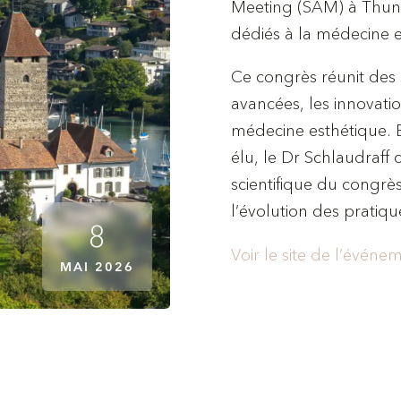
Meeting (SAM) à Thun,
dédiés à la médecine et
Ce congrès réunit des 
avancées, les innovati
médecine esthétique. 
élu, le Dr Schlaudraff 
scientifique du congrè
l’évolution des pratiq
8
Voir le site de l’événe
MAI 2026