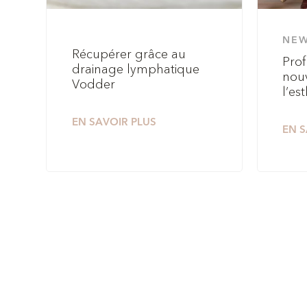
NE
Récupérer grâce au
Prof
drainage lymphatique
nouv
Vodder
l’es
EN SAVOIR PLUS
EN S