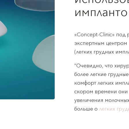
имплантов
«Concept-Clinic» под
экспертным центром 
(легких грудных импл
“Очевидно, что хирур
более легкие грудны
комфорт легких имплан
скором времени они 
увеличения молочных 
больше о
легких груд