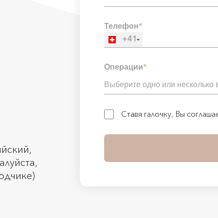
Телефон
*
+41
Операции
*
Ставя галочку, Вы соглаша
ийский,
алуйста,
водчике)