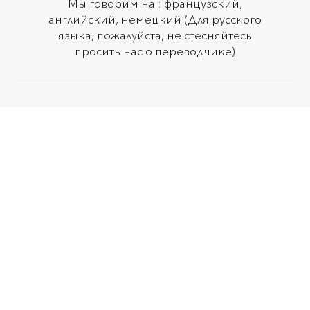
Мы говорим на : французский,
английский, немецкий (Для русского
языка, пожалуйста, не стесняйтесь
просить нас о переводчике)
Политика конфиденциальности
Центр передового опыта в области косметической,
пластической и реконструктивной хирургии и эстетической
медицины в Швейцарии
Youvenate SA © 2008-2026 | Сайт по :
tmkl.ch
This site is protected by reCAPTCHA and the Google
Privacy Policy
and
Terms of Service
apply.