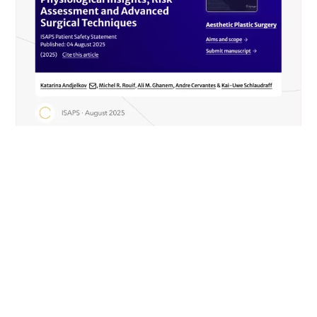
NEWS
Sécurité et greffe de graisse dans
Aesthetic Plastic Surgery (ISAPS)
EN SAVOIR PLUS