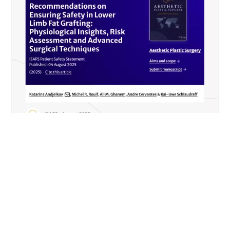
NEWS
Sécurité et greffe de graisse dans
Aesthetic Plastic Surgery (ISAPS)
EN SAVOIR PLUS