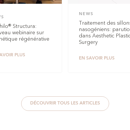
NEWS
WS
Traitement des sillon
hilo® Structura:
nasogéniens: paruti
eau webinaire sur
dans Aesthetic Plasti
thétique régénérative
Surgery
AVOIR PLUS
EN SAVOIR PLUS
DÉCOUVRIR TOUS LES ARTICLES