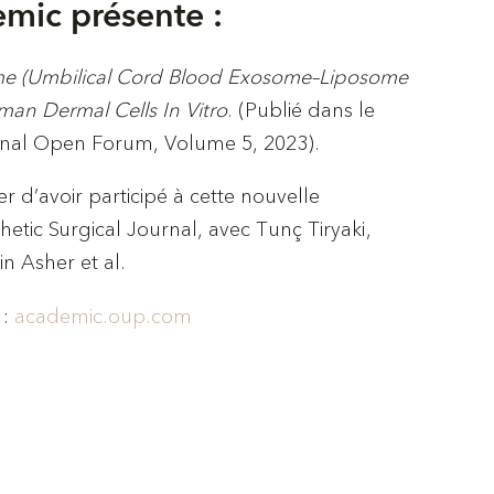
mic présente :
me (Umbilical Cord Blood Exosome–Liposome
man Dermal Cells In Vitro
. (Publié dans le
rnal Open Forum, Volume 5, 2023).
er d’avoir participé à cette nouvelle
hetic Surgical Journal, avec Tunç Tiryaki,
n Asher et al.
 :
academic.oup.com