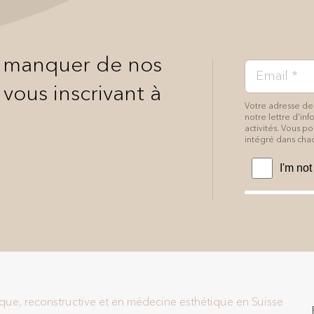
n manquer de nos
 vous inscrivant à
Votre adresse de
notre lettre d'in
activités. Vous 
intégré dans chac
tique, reconstructive et en médecine esthétique en Suisse