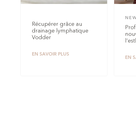
NE
Récupérer grâce au
Prof
drainage lymphatique
nouv
Vodder
l’es
EN SAVOIR PLUS
EN S