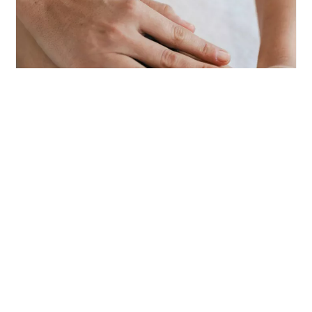
Récupérer grâce au drainage
lymphatique Vodder
EN SAVOIR PLUS