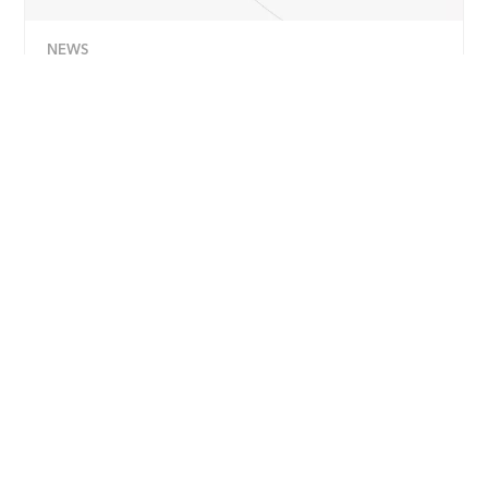
NEWS
Sécurité et greffe de graisse dans
Aesthetic Plastic Surgery (ISAPS)
EN SAVOIR PLUS
DÉCOUVRIR TOUS LES ARTICLES